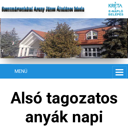
Szentmártonkátai Arany János Általános Iskola
MENÜ
Alsó tagozatos
anyák napi