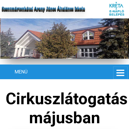
Szentmártonkátai Arany János Általános Iskola
MENÜ
Cirkuszlátogatás
májusban