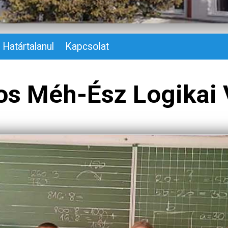
Határtalanul
Kapcsolat
os Méh-Ész Logikai 