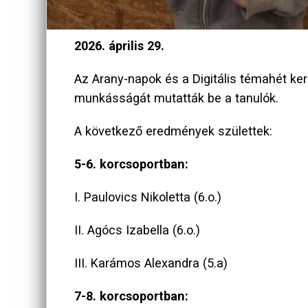
2026. április 29.
Az Arany-napok és a Digitális témahét ker
munkásságát mutatták be a tanulók.
A következő eredmények születtek:
5-6. korcsoportban:
I. Paulovics Nikoletta (6.o.)
II. Agócs Izabella (6.o.)
III. Karámos Alexandra (5.a)
7-8. korcsoportban: