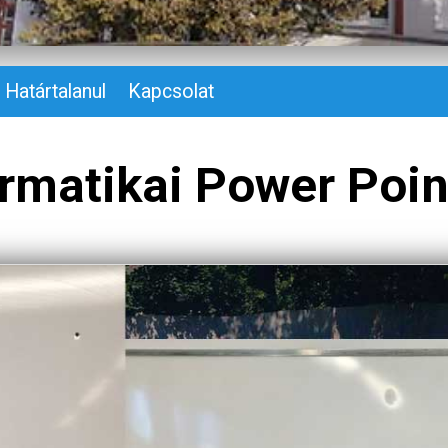
Határtalanul
Kapcsolat
ormatikai Power Poin