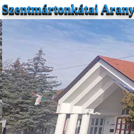
Szentmártonkátai Arany 