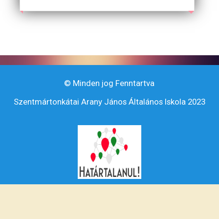
© Minden jog Fenntartva
Szentmártonkátai Arany János Általános Iskola 2023