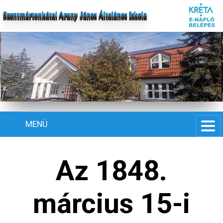
Szentmártonkátai Arany János Általános Iskola
MENÜ
Az 1848.
március 15-i