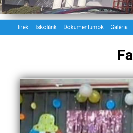
Hírek
Iskolánk
Dokumentumok
Galéria
Fa