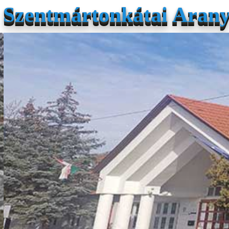
Szentmártonkátai Arany 