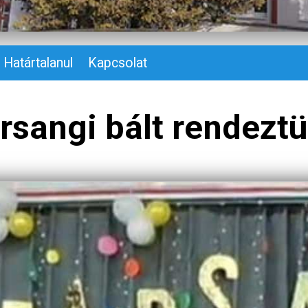
Határtalanul
Kapcsolat
rsangi bált rendezt