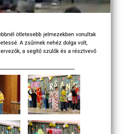
sebbnél ötletesebb jelmezekben vonultak
zetessé. A zsűrinek nehéz dolga volt,
zervezők, a segítő szülők és a résztvevő