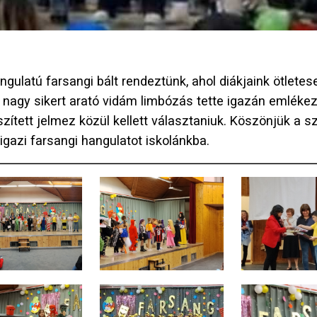
gulatú farsangi bált rendeztünk, ahol diákjaink ötlete
 a nagy sikert arató vidám limbózás tette igazán emléke
ített jelmez közül kellett választaniuk. Köszönjük a s
igazi farsangi hangulatot iskolánkba.