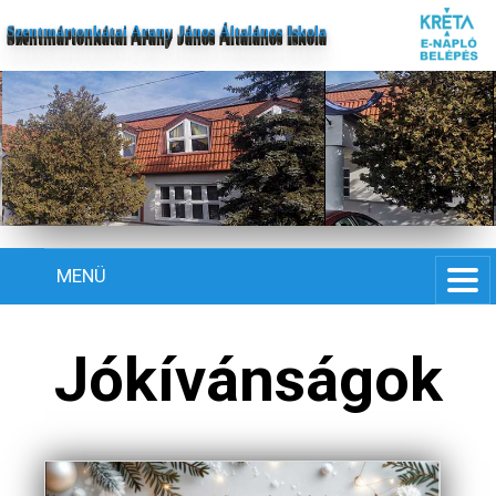
Szentmártonkátai Arany János Általános Iskola
MENÜ
Jókívánságok