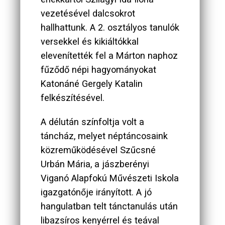
vezetésével dalcsokrot
hallhattunk. A 2. osztályos tanulók
versekkel és kikiáltókkal
elevenítették fel a Márton naphoz
fűződő népi hagyományokat
Katonáné Gergely Katalin
felkészítésével.
A délután színfoltja volt a
táncház, melyet néptáncosaink
közreműködésével Szűcsné
Urbán Mária, a jászberényi
Viganó Alapfokú Művészeti Iskola
igazgatónője irányított. A jó
hangulatban telt tánctanulás után
libazsíros kenyérrel és teával