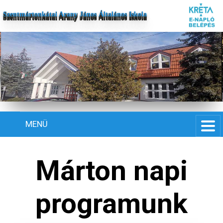
Szentmártonkátai Arany János Általános Iskola
MENÜ
Márton napi
programunk