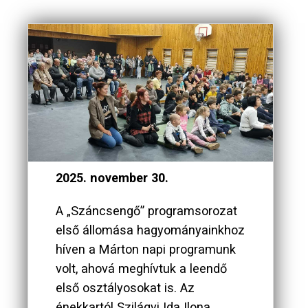
2025. november 30.
A „Száncsengő” programsorozat
első állomása hagyományainkhoz
híven a Márton napi programunk
volt, ahová meghívtuk a leendő
első osztályosokat is. Az
énekkartól Szilágyi Ida Ilona