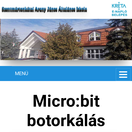
Szentmártonkátai Arany János Általános Iskola
MENÜ
Micro:bit
botorkálás