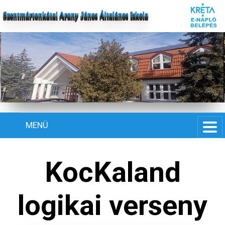
Szentmártonkátai Arany János Általános Iskola
MENÜ
KocKaland
logikai verseny