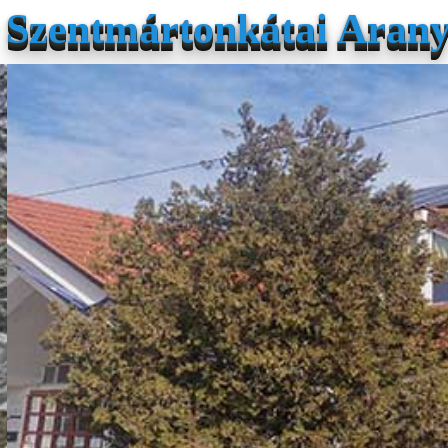
Szentmártonkátai Arany 