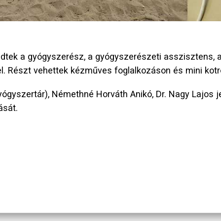
tek a gyógyszerész, a gyógyszerészeti asszisztens, a j
el. Részt vehettek kézműves foglalkozáson és mini ko
gyógyszertár), Némethné Horváth Anikó, Dr. Nagy Lajos 
ását.