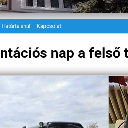
Határtalanul
Kapcsolat
ntációs nap a felső