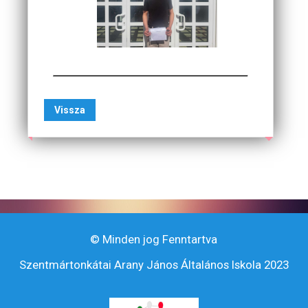
Vissza
© Minden jog Fenntartva
Szentmártonkátai Arany János Általános Iskola 2023