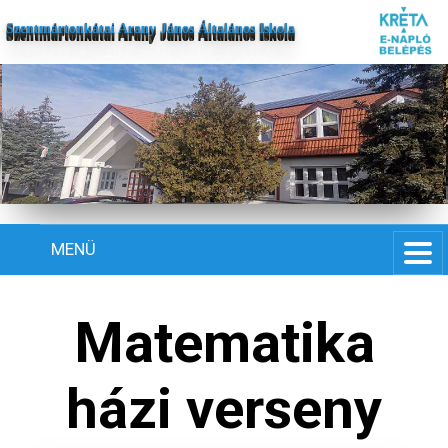
Szentmártonkátai Arany János Általános Iskola
MENÜ
Matematika
házi verseny