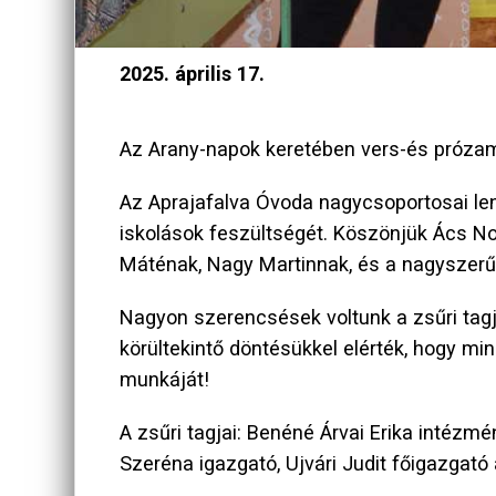
2025. április 17.
Az Arany-napok keretében vers-és próza
Az Aprajafalva Óvoda nagycsoportosai len
iskolások feszültségét. Köszönjük Ács 
Máténak, Nagy Martinnak, és a nagyszerű
Nagyon szerencsések voltunk a zsűri tagj
körültekintő döntésükkel elérték, hogy m
munkáját!
A zsűri tagjai: Benéné Árvai Erika intézm
Szeréna igazgató, Ujvári Judit főigazgató 