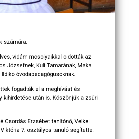
ek számára.
dves, vidám mosolyaikkal oldották az
cs Józsefnek, Kuli Tamarának, Maka
k Ildikó óvodapedagógusoknak.
ttek fogadták el a meghívást és
kihirdetése után is. Köszönjük a zsűri
é Csordás Erzsébet tanítónő, Velkei
iktória 7. osztályos tanuló segítette.