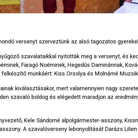
mondó versenyt szerveztünk az alsó tagozatos gyerek
yűgöző szavalataikkal nyitották meg a versenyt, és ke
Noéminek, Faragó Noéminek, Hegedűs Daminánnak, Ková
 felkészítő munkáért: Kiss Orsolya és Molnárné Muzsi
ainak kiválasztásakor, mert valamennyien nagy szerete
inden szavaló boldog és elégedett maradjon az eredmény 
ényvezető, Kele Sándorné alpolgármester-asszony, Kissn
asszony. A szavalóverseny lebonyolítását Darázs Lilien V