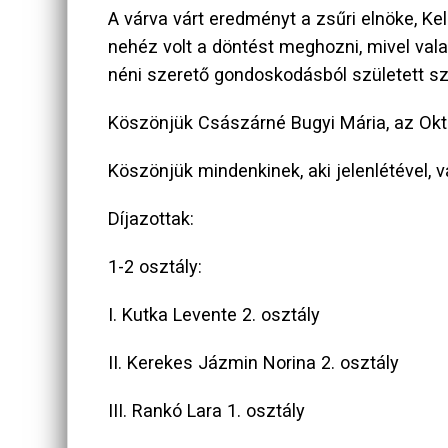
A várva várt eredményt a zsűri elnöke, K
nehéz volt a döntést meghozni, mivel vala
néni szerető gondoskodásból született sza
Köszönjük Császárné Bugyi Mária, az Okta
Köszönjük mindenkinek, aki jelenlétével,
Díjazottak:
1-2 osztály:
I. Kutka Levente 2. osztály
II. Kerekes Jázmin Norina 2. osztály
III. Rankó Lara 1. osztály