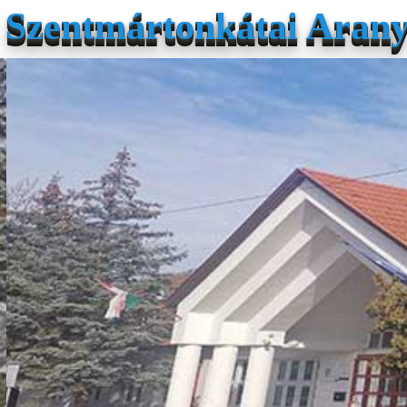
Szentmártonkátai Arany 