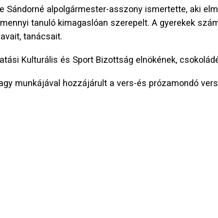
ele Sándorné alpolgármester-asszony ismertette, aki e
mennyi tanuló kimagaslóan szerepelt. A gyerekek számár
vait, tanácsait.
tási Kulturális és Sport Bizottság elnökének, csokoládé
 vagy munkájával hozzájárult a vers-és prózamondó ver