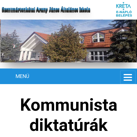
Szentmártonkátai Arany János Általános Iskola
MENÜ
Kommunista
diktatúrák