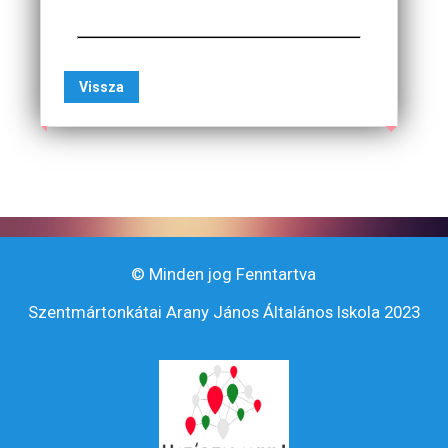
Vissza
© Minden jog Fenntartva
Szentmártonkátai Arany János Általános Iskola 2023