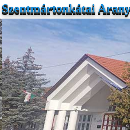
Szentmártonkátai Arany 