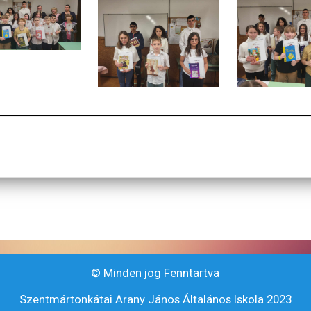
© Minden jog Fenntartva
Szentmártonkátai Arany János Általános Iskola 2023