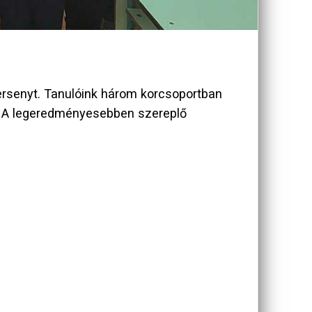
ersenyt. Tanulóink három korcsoportban
tt. A legeredményesebben szereplő