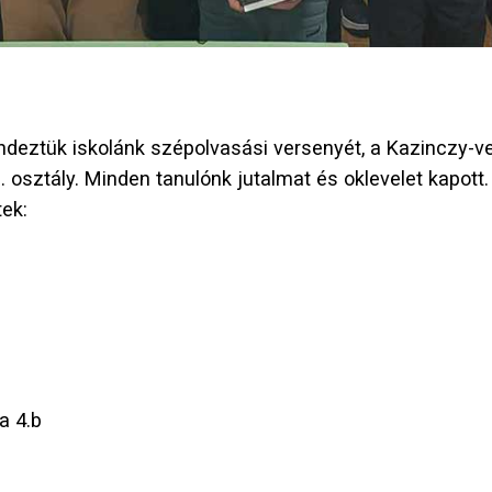
ndeztük iskolánk szépolvasási versenyét, a Kazinczy-v
8. osztály. Minden tanulónk jutalmat és oklevelet kapo
tek:
a 4.b