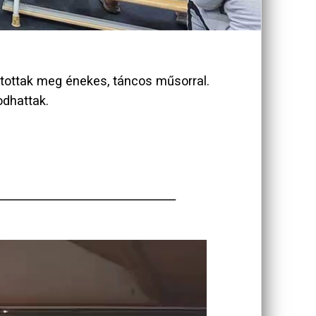
itottak meg énekes, táncos műsorral.
odhattak.