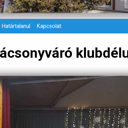
Határtalanul
Kapcsolat
ácsonyváró klubdél