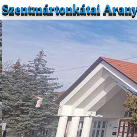
Szentmártonkátai Arany 