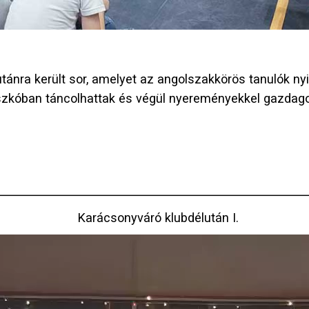
tánra került sor, amelyet az angolszakkörös tanulók ny
diszkóban táncolhattak és végül nyereményekkel gazdag
Karácsonyváró klubdélután I.