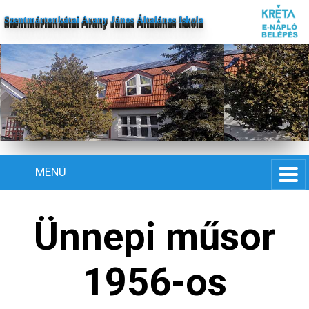
Szentmártonkátai Arany János Általános Iskola
MENÜ
Ünnepi műsor
1956-os