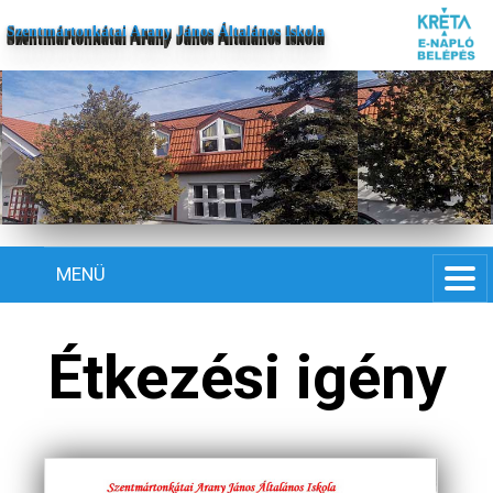
Szentmártonkátai Arany János Általános Iskola
MENÜ
Étkezési igény