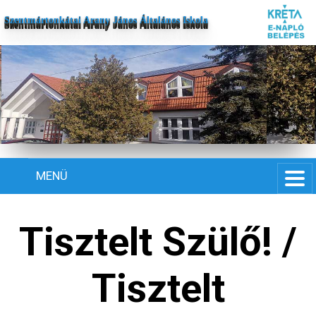
Szentmártonkátai Arany János Általános Iskola
MENÜ
Tisztelt Szülő! /
Tisztelt