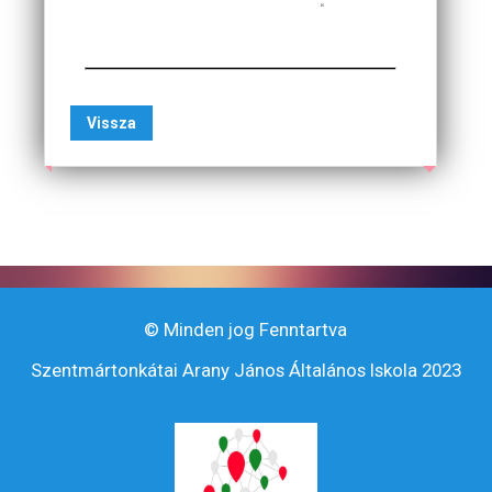
Vissza
© Minden jog Fenntartva
Szentmártonkátai Arany János Általános Iskola 2023