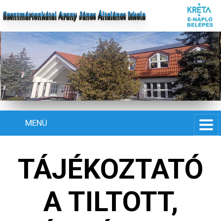
Szentmártonkátai Arany János Általános Iskola
MENÜ
TÁJÉKOZTATÓ
A TILTOTT,