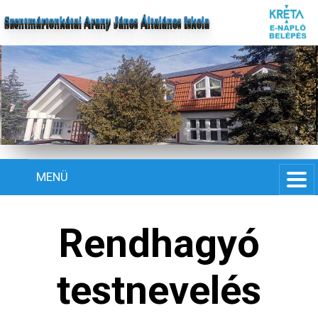
Szentmártonkátai Arany János Általános Iskola
MENÜ
Rendhagyó
testnevelés