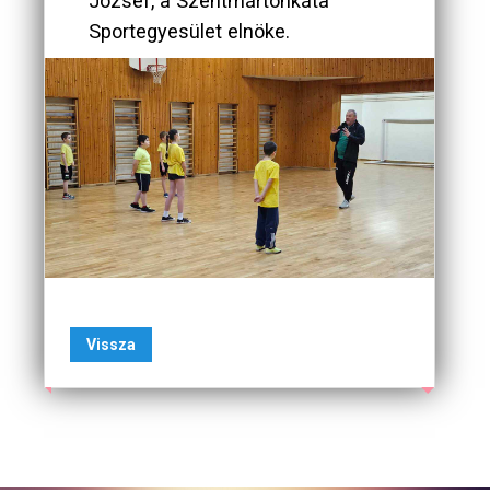
József, a Szentmártonkáta
Sportegyesület elnöke.
Vissza