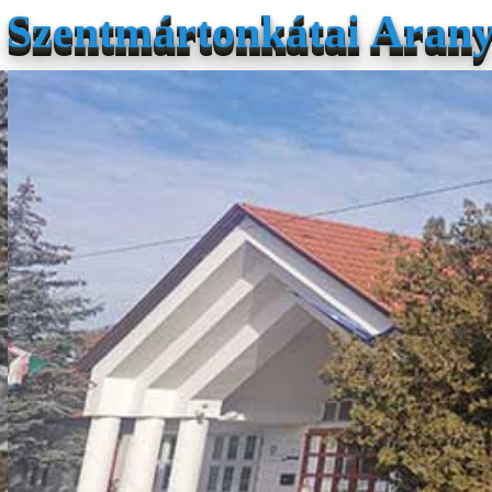
Szentmártonkátai Arany 