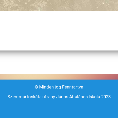
© Minden jog Fenntartva
Szentmártonkátai Arany János Általános Iskola 2023