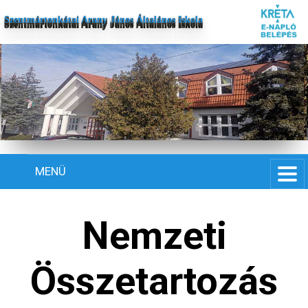
Szentmártonkátai Arany János Általános Iskola
MENÜ
Nemzeti
Összetartozás