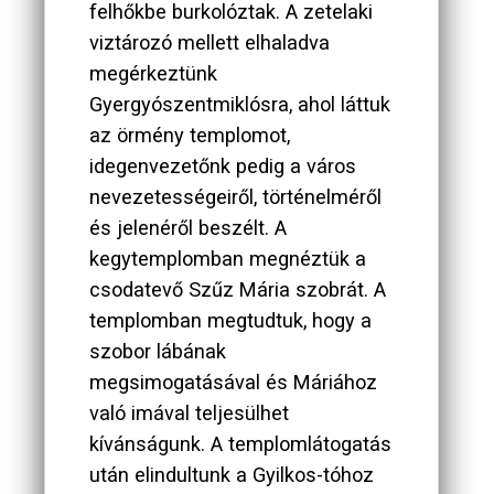
felhőkbe burkolóztak. A zetelaki
viztározó mellett elhaladva
megérkeztünk
Gyergyószentmiklósra, ahol láttuk
az örmény templomot,
idegenvezetőnk pedig a város
nevezetességeiről, történelméről
és jelenéről beszélt. A
kegytemplomban megnéztük a
csodatevő Szűz Mária szobrát. A
templomban megtudtuk, hogy a
szobor lábának
megsimogatásával és Máriához
való imával teljesülhet
kívánságunk. A templomlátogatás
után elindultunk a Gyilkos-tóhoz