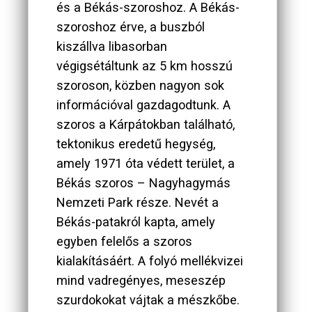
és a Békás-szoroshoz. A Békás-
szoroshoz érve, a buszból
kiszállva libasorban
végigsétáltunk az 5 km hosszú
szoroson, közben nagyon sok
információval gazdagodtunk. A
szoros a Kárpátokban található,
tektonikus eredetű hegység,
amely 1971 óta védett terület, a
Békás szoros – Nagyhagymás
Nemzeti Park része. Nevét a
Békás-patakról kapta, amely
egyben felelős a szoros
kialakításáért. A folyó mellékvizei
mind vadregényes, meseszép
szurdokokat vájtak a mészkőbe.