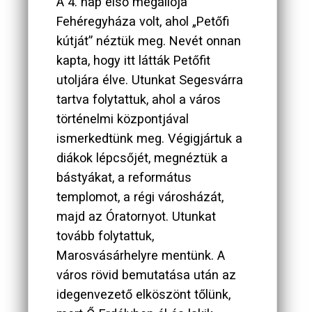
A 4. nap első megállója
Fehéregyháza volt, ahol „Petőfi
kútját” néztük meg. Nevét onnan
kapta, hogy itt látták Petőfit
utoljára élve. Utunkat Segesvárra
tartva folytattuk, ahol a város
történelmi központjával
ismerkedtünk meg. Végigjártuk a
diákok lépcsőjét, megnéztük a
bástyákat, a református
templomot, a régi városházát,
majd az Óratornyot. Utunkat
tovább folytattuk,
Marosvásárhelyre mentünk. A
város rövid bemutatása után az
idegenvezető elköszönt tőlünk,