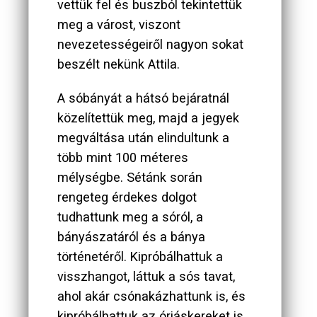
vettük fel és buszból tekintettük
meg a várost, viszont
nevezetességeiről nagyon sokat
beszélt nekünk Attila.
A sóbányát a hátsó bejáratnál
közelítettük meg, majd a jegyek
megváltása után elindultunk a
több mint 100 méteres
mélységbe. Sétánk során
rengeteg érdekes dolgot
tudhattunk meg a sóról, a
bányászatáról és a bánya
történetéről. Kipróbálhattuk a
visszhangot, láttuk a sós tavat,
ahol akár csónakázhattunk is, és
kipróbálhattuk az óriáskereket is.