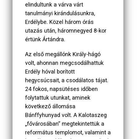
elindultunk a várva várt
tanulmányi kirándulásunkra,
Erdélybe. Közel három órás
utazás után, háromnegyed 8-kor
értünk Ártándra.
Az első megállónk Király-hágó
volt, ahonnan megcsodálhattuk
Erdély hóval borított
hegycsúcsait, a csodálatos tájat.
24 fokos, napsütéses időben
folytattuk utunkat, aminek
következő állomása
Bánffyhunyad volt. A Kalotaszeg
„fővárosában” megtekintettük a
református templomot, valamint a