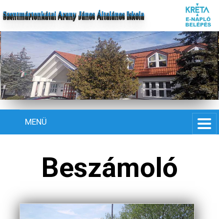
Szentmártonkátai Arany János Általános Iskola
MENÜ
Beszámoló