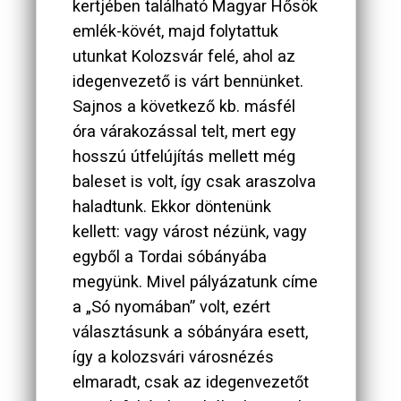
kertjében található Magyar Hősök
emlék-kövét, majd folytattuk
utunkat Kolozsvár felé, ahol az
idegenvezető is várt bennünket.
Sajnos a következő kb. másfél
óra várakozással telt, mert egy
hosszú útfelújítás mellett még
baleset is volt, így csak araszolva
haladtunk. Ekkor döntenünk
kellett: vagy várost nézünk, vagy
egyből a Tordai sóbányába
megyünk. Mivel pályázatunk címe
a „Só nyomában” volt, ezért
választásunk a sóbányára esett,
így a kolozsvári városnézés
elmaradt, csak az idegenvezetőt