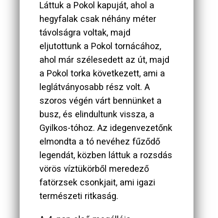
Láttuk a Pokol kapuját, ahol a
hegyfalak csak néhány méter
távolságra voltak, majd
eljutottunk a Pokol tornácához,
ahol már szélesedett az út, majd
a Pokol torka következett, ami a
leglátványosabb rész volt. A
szoros végén várt bennünket a
busz, és elindultunk vissza, a
Gyilkos-tóhoz. Az idegenvezetőnk
elmondta a tó nevéhez fűződő
legendát, közben láttuk a rozsdás
vörös víztükörből meredező
fatörzsek csonkjait, ami igazi
természeti ritkaság.