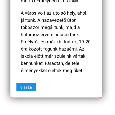
mert Ő Erdélyben él és lakik.
A város volt az utolsó hely, ahol
jártunk. A hazavezető úton
többször megálltunk, majd a
határhoz érve elbúcsúztunk
Erdélytől, és már kb. tudtuk, 19-20
óra között fogunk hazaérni. Az
iskola előtt már szüleink vártak
bennünket. Fáradtan, de tele
élményekkel öleltük meg őket.
Vissza