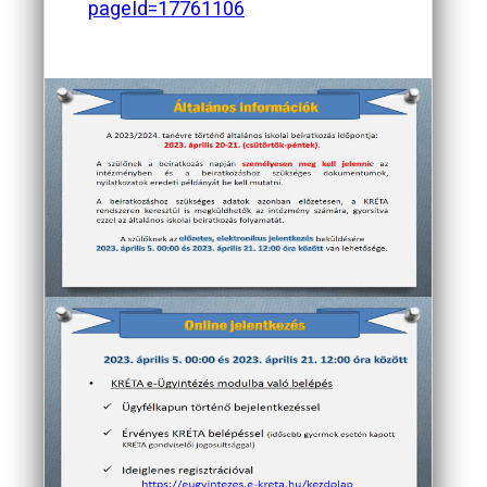
pageId=17761106