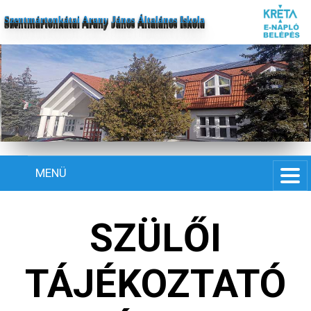
Szentmártonkátai Arany János Általános Iskola
MENÜ
SZÜLŐI
TÁJÉKOZTATÓ