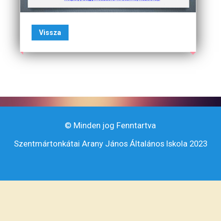
Vissza
© Minden jog Fenntartva
Szentmártonkátai Arany János Általános Iskola 2023