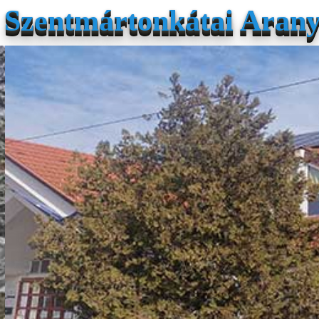
Szentmártonkátai Arany 