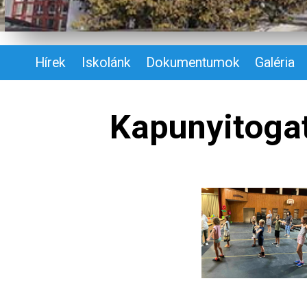
Hírek
Iskolánk
Dokumentumok
Galéria
Kapunyitoga