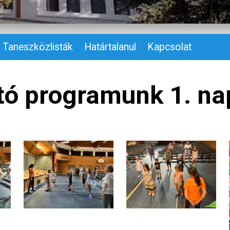
Taneszközlisták
Határtalanul
Kapcsolat
tó programunk 1. na