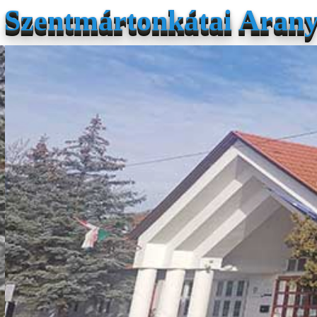
Szentmártonkátai Arany 