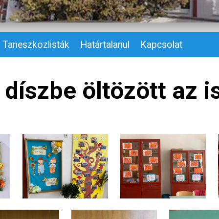
Taneszközlisták
Határtalanul
Kapcsolat
 díszbe öltözött az i