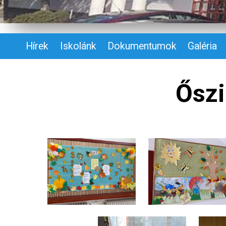
Hírek
Iskolánk
Dokumentumok
Galéria
Őszi