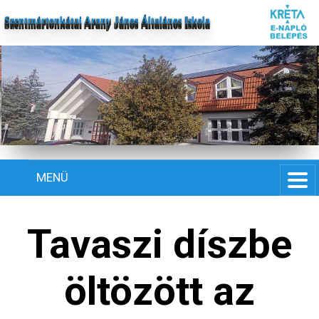
Szentmártonkátai Arany János Általános Iskola
MENÜ
Tavaszi díszbe
öltözött az